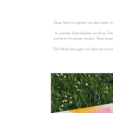
Diese Serie ist inspiriert von den erst
In weichen Farbverläufen aus Rosa, Fl
und ferne Horizonte wecken. Feine botan
Die Werke bewegen sich bewusst zwischen