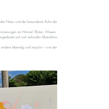
hender Natur und der besonderen Ruhe der
Erinnerungen an Himmel, Blüten, Wiesen
angedeutet auf und verbinden Abstraktion
, andere lebendig und impulsiv – wie der