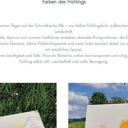
Farben des Frühlings
en warmen Tagen auf der Schwäbische Alb – von hellem Frühlingslicht, aufbrec
Landschaft.
ieder, Apricot und warmen Gelbtönen entstehen abstrakte Kompositionen, die 
ische Elemente, kleine Wolkenfragmente und zarte Linien tauchen dabei nur 
mit natürlichen Spuren.
 Leichtigkeit und Tiefe. Manche Bereiche wirken fast transparent und ruhig
Frühling selbst: still, wechselhaft und voller Bewegung.